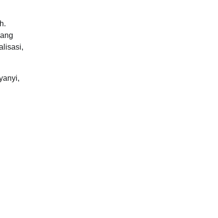
h.
yang
lisasi,
yanyi,