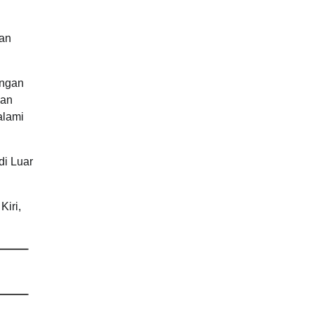
kan
ungan
gan
alami
di Luar
iri,