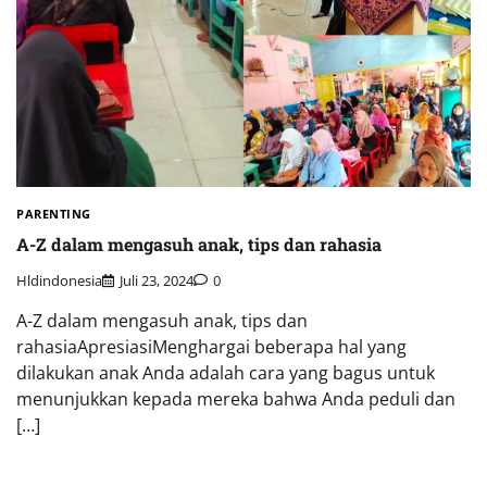
PARENTING
A-Z dalam mengasuh anak, tips dan rahasia
Hldindonesia
Juli 23, 2024
0
A-Z dalam mengasuh anak, tips dan
rahasiaApresiasiMenghargai beberapa hal yang
dilakukan anak Anda adalah cara yang bagus untuk
menunjukkan kepada mereka bahwa Anda peduli dan
[…]