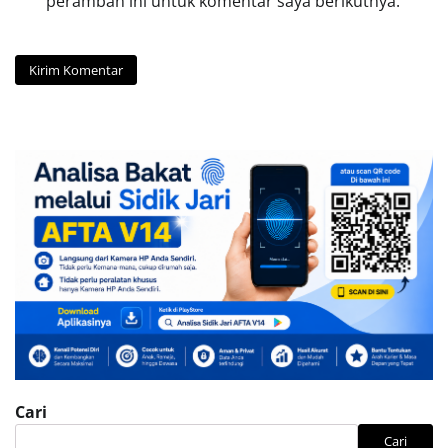
peramban ini untuk komentar saya berikutnya.
Cari
Cari