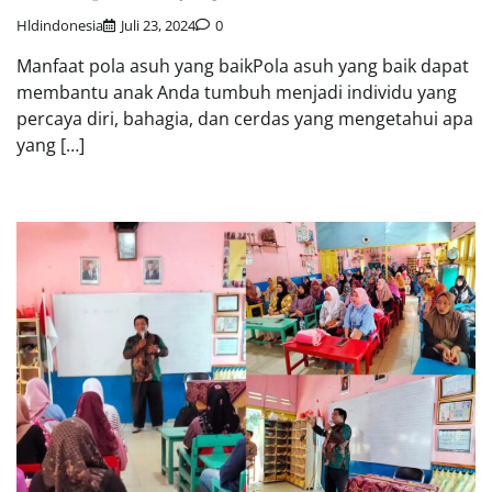
Hldindonesia
Juli 23, 2024
0
Manfaat pola asuh yang baikPola asuh yang baik dapat
membantu anak Anda tumbuh menjadi individu yang
percaya diri, bahagia, dan cerdas yang mengetahui apa
yang […]