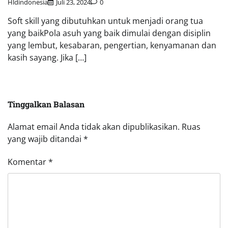
Hldindonesia
Juli 23, 2024
0
Soft skill yang dibutuhkan untuk menjadi orang tua
yang baikPola asuh yang baik dimulai dengan disiplin
yang lembut, kesabaran, pengertian, kenyamanan dan
kasih sayang. Jika […]
Tinggalkan Balasan
Alamat email Anda tidak akan dipublikasikan.
Ruas
yang wajib ditandai
*
Komentar
*