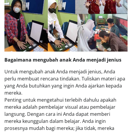
Bagaimana mengubah anak Anda menjadi jenius
Untuk mengubah anak Anda menjadi jenius, Anda
perlu membuat rencana tindakan. Tuliskan materi apa
yang Anda butuhkan yang ingin Anda ajarkan kepada
mereka.
Penting untuk mengetahui terlebih dahulu apakah
mereka adalah pembelajar visual atau pembelajar
langsung. Dengan cara ini Anda dapat memberi
mereka keunggulan dalam belajar. Anda ingin
prosesnya mudah bagi mereka; jika tidak, mereka