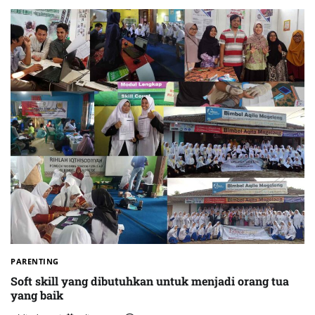
PARENTING
Soft skill yang dibutuhkan untuk menjadi orang tua
yang baik