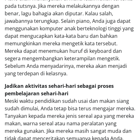
pada tutsnya. Jika mereka melakukannya dengan
benar, lagu bahagia akan diputar. Kalau salah,
jawabannya terungkap. Selain piano, Anda juga dapat
menggunakan komputer anak berteknologi tinggi yang
dapat mengucapkan kata-kata baru dan bahkan
memungkinkan mereka mengetik kata tersebut.
Mereka dapat menemukan huruf di keyboard dan
segera mengembangkan keterampilan mengetik.
Sebelum Anda menyadarinya, mereka akan menjadi
yang terdepan di kelasnya.
Jadikan aktivitas sehari-hari sebagai proses
pembelajaran sehari-hari
Meski waktu pendidikan sudah usai dan makan siang
sudah dimulai, Anda tetap bisa terus mengajar mereka.
Tanyakan kepada mereka jenis sereal apa yang mereka
makan, warna sereal atau nama peralatan yang
mereka gunakan. Jika mereka masih sangat muda dan
tidak dapat menceritakan semuanya kepada Anda,