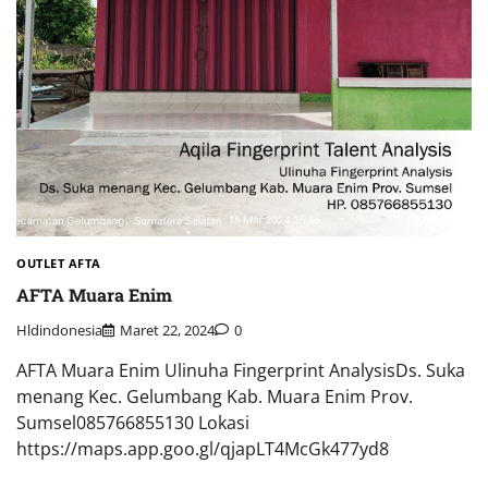
OUTLET AFTA
AFTA Muara Enim
Hldindonesia
Maret 22, 2024
0
AFTA Muara Enim Ulinuha Fingerprint AnalysisDs. Suka
menang Kec. Gelumbang Kab. Muara Enim Prov.
Sumsel085766855130 Lokasi
https://maps.app.goo.gl/qjapLT4McGk477yd8